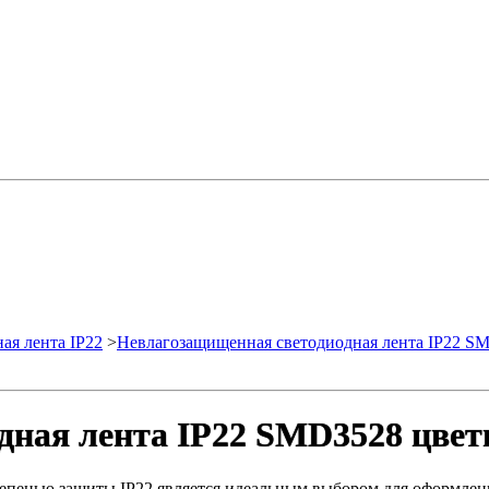
ая лента IP22
>
Невлагозащищенная светодиодная лента IP22 S
дная лента IP22 SMD3528 цвет
тепенью защиты IP22 является идеальным выбором для оформлен