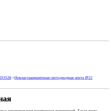
MD3528
>
Невлагозащищенная светодиодная лента IP22
ная
ия и декорирования внутренних помещений. Такая лента