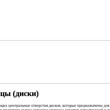
цы (диски)
щих центральные отверстия дисков, которые предназначены дл
и вращении колеса середина ступицы остается неподвижной и по