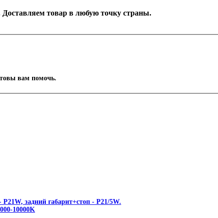
к. Доставляем товар в любую точку страны.
отовы вам помочь.
 P21W, задний габарит+стоп - P21/5W.
00-10000K