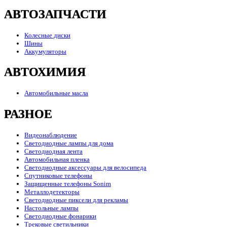
АВТОЗАПЧАСТИ
Колесные диски
Шины
Аккумуляторы
АВТОХИМИЯ
Автомобильные масла
РАЗНОЕ
Видеонаблюдение
Светодиодные лампы для дома
Светодиодная лента
Автомобильная пленка
Светодиодные аксессуары для велосипеда
Спутниковые телефоны
Защищенные телефоны Sonim
Металлодетекторы
Светодиодные пиксели для рекламы
Настольные лампы
Светодиодные фонарики
Трековые светильники