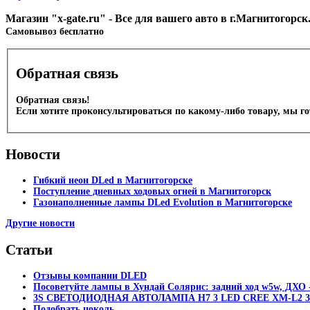
Магазин "x-gate.ru" - Все для вашего авто в г.Магнитогорс
Cамовывоз бесплатно
Обратная связь
Обратная связь!
Если хотите проконсультироваться по какому-либо товару, мы г
Новости
Гибкий неон DLed в Магнитогорске
Поступление дневных ходовых огней в Магнитогорск
Газонаполненные лампы DLed Evolution в Магнитогорске
Другие новости
Статьи
Отзывы компании DLED
Посоветуйте лампы в Хундай Солярис: задний ход w5w, ДХО -
3S СВЕТОДИОДНАЯ АВТОЛАМПА H7 3 LED CREE XM-L2 30
Подобрать цоколь