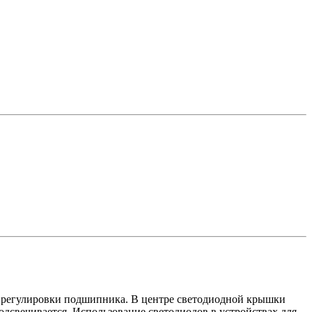
я регулировки подшипника. В центре светодиодной крышки
дсвечивается. Использование светодиодов в устройствах для