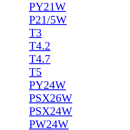
PY21W
P21/5W
T3
T4.2
T4.7
T5
PY24W
PSX26W
PSX24W
PW24W