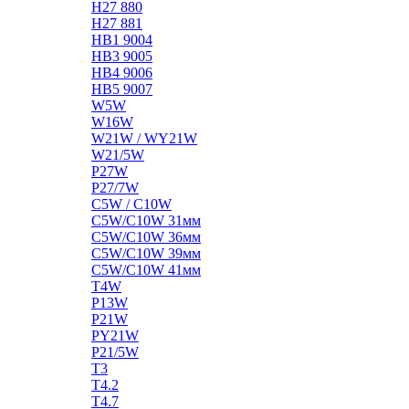
H27 880
H27 881
HB1 9004
HB3 9005
HB4 9006
HB5 9007
W5W
W16W
W21W / WY21W
W21/5W
P27W
P27/7W
C5W / C10W
C5W/C10W 31мм
C5W/C10W 36мм
C5W/C10W 39мм
C5W/C10W 41мм
T4W
P13W
P21W
PY21W
P21/5W
T3
T4.2
T4.7