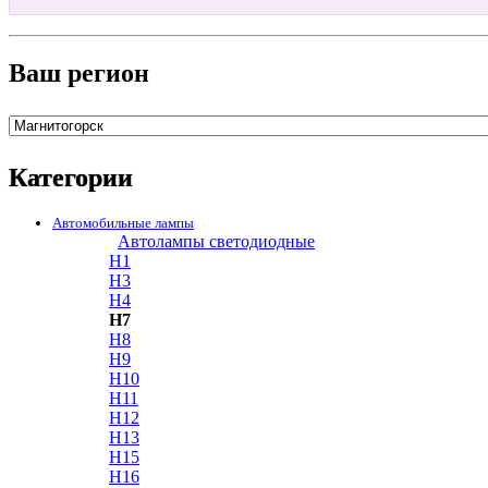
Ваш регион
Категории
Автомобильные лампы
Автолампы светодиодные
H1
H3
H4
H7
H8
H9
H10
H11
H12
H13
H15
H16