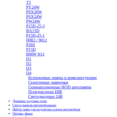
T5
PY24W
PSX26W
PSX24W
PW24W
P15D-25-3
BA15D
P15D-25-1
HIR2 / 9012
P26S
P15D
BMW H11
D1
D2
D3
D4
Ксеноновые лампы и комплектующие
Галогенные лампочки
Газонаполненные HOD автолампы
Псевдоксенон HIR
Cветодиодные 24B
Дневные ходовые огни
Свето-панели автомобильные
Набор ламп для подсветки салона автомобиля
Оптика, фары