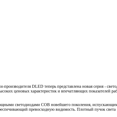
и-производителя DLED теперь представлена новая серия - свет
высоких ценовых характеристик и впечатляющих показателей ра
омощными светодиодами COB новейшего поколения, испускающим
беспечивающий превосходную видимость. Плотный пучок света 