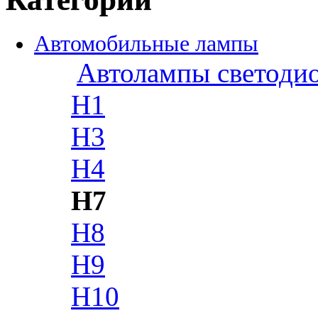
Автомобильные лампы
Автолампы светоди
H1
H3
H4
H7
H8
H9
H10