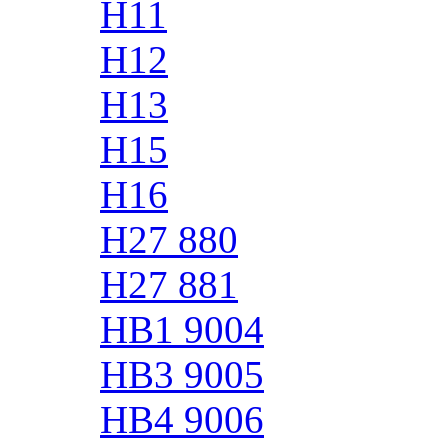
H11
H12
H13
H15
H16
H27 880
H27 881
HB1 9004
HB3 9005
HB4 9006