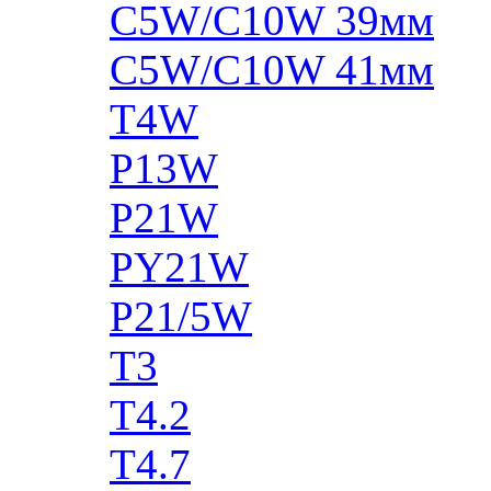
C5W/C10W 39мм
C5W/C10W 41мм
T4W
P13W
P21W
PY21W
P21/5W
T3
T4.2
T4.7