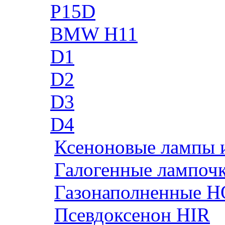
P15D
BMW H11
D1
D2
D3
D4
Ксеноновые лампы 
Галогенные лампоч
Газонаполненные H
Псевдоксенон HIR