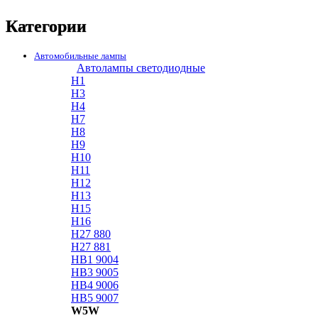
Категории
Автомобильные лампы
Автолампы светодиодные
H1
H3
H4
H7
H8
H9
H10
H11
H12
H13
H15
H16
H27 880
H27 881
HB1 9004
HB3 9005
HB4 9006
HB5 9007
W5W