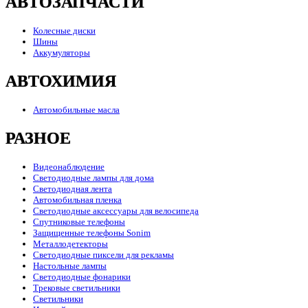
АВТОЗАПЧАСТИ
Колесные диски
Шины
Аккумуляторы
АВТОХИМИЯ
Автомобильные масла
РАЗНОЕ
Видеонаблюдение
Светодиодные лампы для дома
Светодиодная лента
Автомобильная пленка
Светодиодные аксессуары для велосипеда
Спутниковые телефоны
Защищенные телефоны Sonim
Металлодетекторы
Светодиодные пиксели для рекламы
Настольные лампы
Светодиодные фонарики
Трековые светильники
Светильники