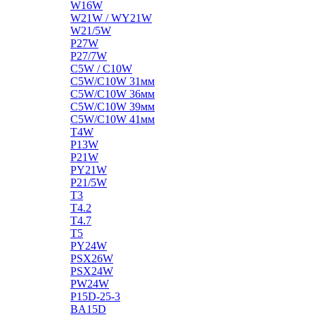
W16W
W21W / WY21W
W21/5W
P27W
P27/7W
C5W / C10W
C5W/C10W 31мм
C5W/C10W 36мм
C5W/C10W 39мм
C5W/C10W 41мм
T4W
P13W
P21W
PY21W
P21/5W
T3
T4.2
T4.7
T5
PY24W
PSX26W
PSX24W
PW24W
P15D-25-3
BA15D