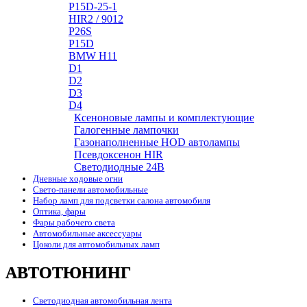
P15D-25-1
HIR2 / 9012
P26S
P15D
BMW H11
D1
D2
D3
D4
Ксеноновые лампы и комплектующие
Галогенные лампочки
Газонаполненные HOD автолампы
Псевдоксенон HIR
Cветодиодные 24B
Дневные ходовые огни
Свето-панели автомобильные
Набор ламп для подсветки салона автомобиля
Оптика, фары
Фары рабочего света
Автомобильные аксессуары
Цоколи для автомобильных ламп
АВТОТЮНИНГ
Светодиодная автомобильная лента