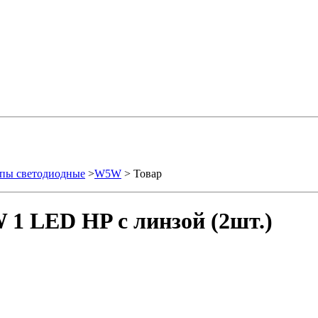
пы светодиодные
>
W5W
> Товар
1 LED HP с линзой (2шт.)