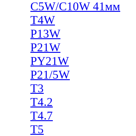
C5W/C10W 41мм
T4W
P13W
P21W
PY21W
P21/5W
T3
T4.2
T4.7
T5