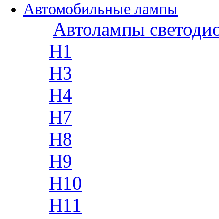
Автомобильные лампы
Автолампы светоди
H1
H3
H4
H7
H8
H9
H10
H11