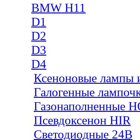
BMW H11
D1
D2
D3
D4
Ксеноновые лампы 
Галогенные лампоч
Газонаполненные H
Псевдоксенон HIR
Cветодиодные 24B