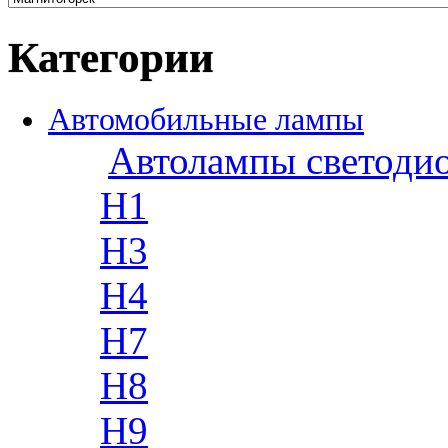
Категории
Автомобильные лампы
Автолампы светоди
H1
H3
H4
H7
H8
H9