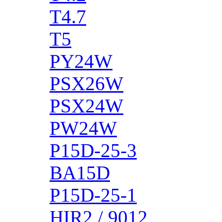
T4.7
T5
PY24W
PSX26W
PSX24W
PW24W
P15D-25-3
BA15D
P15D-25-1
HIR2 / 9012