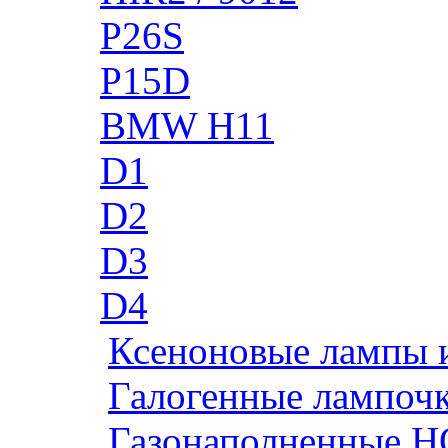
P26S
P15D
BMW H11
D1
D2
D3
D4
Ксеноновые лампы 
Галогенные лампоч
Газонаполненные H