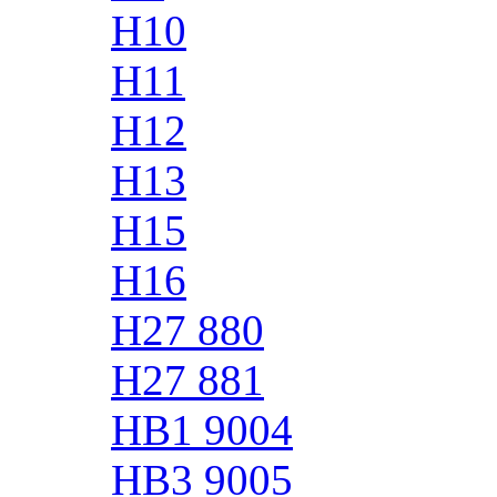
H10
H11
H12
H13
H15
H16
H27 880
H27 881
HB1 9004
HB3 9005