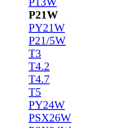
P13W
P21W
PY21W
P21/5W
T3
T4.2
T4.7
T5
PY24W
PSX26W