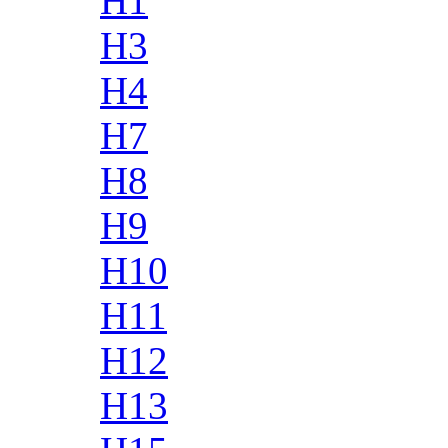
H1
H3
H4
H7
H8
H9
H10
H11
H12
H13