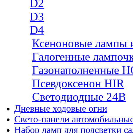
D2
D3
D4
Ксеноновые лампы 
Галогенные лампоч
Газонаполненные H
Псевдоксенон HIR
Cветодиодные 24B
Дневные ходовые огни
Свето-панели автомобильны
Набор ламп для подсветки с