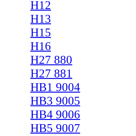
H12
H13
H15
H16
H27 880
H27 881
HB1 9004
HB3 9005
HB4 9006
HB5 9007