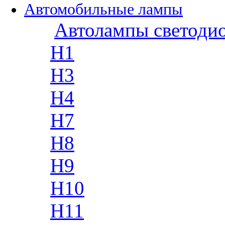
Автомобильные лампы
Автолампы светоди
H1
H3
H4
H7
H8
H9
H10
H11