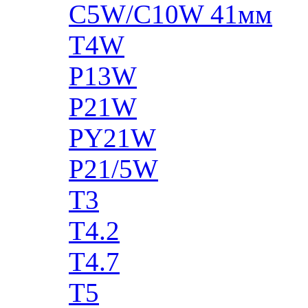
C5W/C10W 41мм
T4W
P13W
P21W
PY21W
P21/5W
T3
T4.2
T4.7
T5