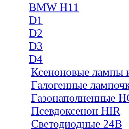
BMW H11
D1
D2
D3
D4
Ксеноновые лампы 
Галогенные лампоч
Газонаполненные H
Псевдоксенон HIR
Cветодиодные 24B