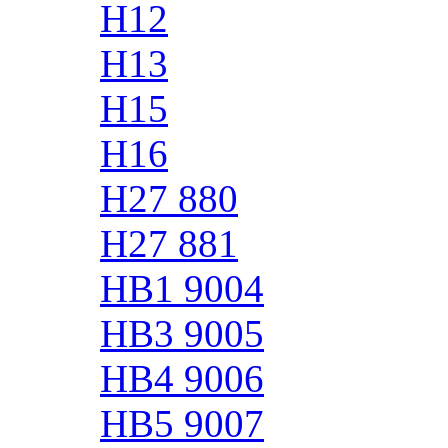
H12
H13
H15
H16
H27 880
H27 881
HB1 9004
HB3 9005
HB4 9006
HB5 9007