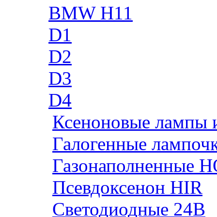
BMW H11
D1
D2
D3
D4
Ксеноновые лампы 
Галогенные лампоч
Газонаполненные H
Псевдоксенон HIR
Cветодиодные 24B