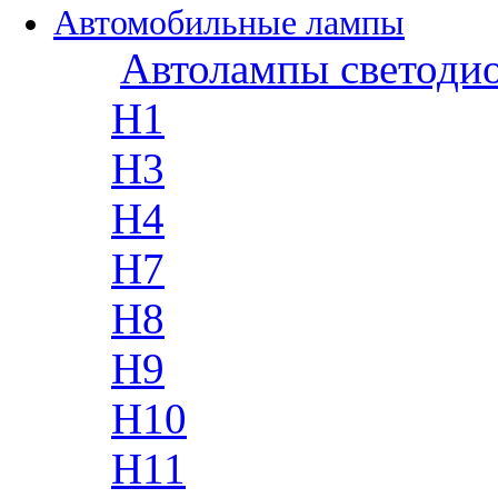
Автомобильные лампы
Автолампы светоди
H1
H3
H4
H7
H8
H9
H10
H11