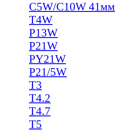
C5W/C10W 41мм
T4W
P13W
P21W
PY21W
P21/5W
T3
T4.2
T4.7
T5