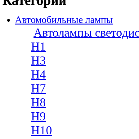
Категории
Автомобильные лампы
Автолампы светоди
H1
H3
H4
H7
H8
H9
H10