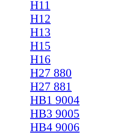
H11
H12
H13
H15
H16
H27 880
H27 881
HB1 9004
HB3 9005
HB4 9006