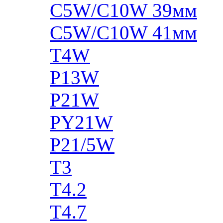
C5W/C10W 39мм
C5W/C10W 41мм
T4W
P13W
P21W
PY21W
P21/5W
T3
T4.2
T4.7