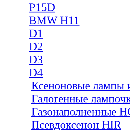
P15D
BMW H11
D1
D2
D3
D4
Ксеноновые лампы 
Галогенные лампоч
Газонаполненные H
Псевдоксенон HIR