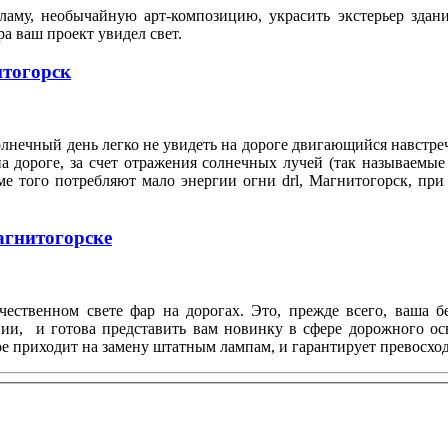
аму, необычайную арт-композицию, украсить экстерьер здан
тра ваш проект увидел свет.
итогорск
лнечный день легко не увидеть на дороге двигающийся навстреч
 дороге, за счет отражения солнечных лучей (так называемые 
ме того потребляют мало энергии огни drl, Магнитогорск, при
агнитогорске
чественном свете фар на дорогах. Это, прежде всего, ваша б
ии, и готова представить вам новинку в сфере дорожного о
рое приходит на замену штатным лампам, и гарантирует превосх