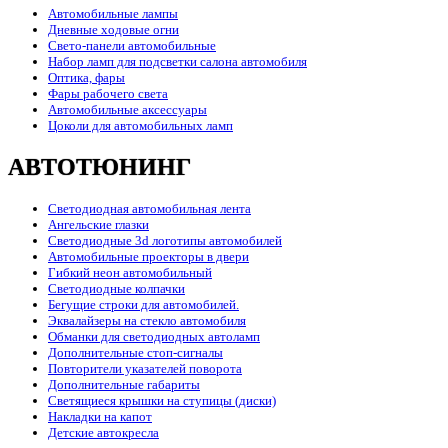
Автомобильные лампы
Дневные ходовые огни
Свето-панели автомобильные
Набор ламп для подсветки салона автомобиля
Оптика, фары
Фары рабочего света
Автомобильные аксессуары
Цоколи для автомобильных ламп
АВТОТЮНИНГ
Светодиодная автомобильная лента
Ангельские глазки
Светодиодные 3d логотипы автомобилей
Автомобильные проекторы в двери
Гибкий неон автомобильный
Светодиодные колпачки
Бегущие строки для автомобилей.
Эквалайзеры на стекло автомобиля
Обманки для светодиодных автоламп
Дополнительные стоп-сигналы
Повторители указателей поворота
Дополнительные габариты
Светящиеся крышки на ступицы (диски)
Накладки на капот
Детские автокресла