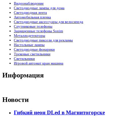
Видеонаблюдение
Светодиодные лампы для дома
Светодиодная лента
Автомобильная пленка
Светодиодные аксессуары для велосипеда
Спутниковые телефоны
Защищенные телефоны Sonim
Металлодетекторы
Светодиодные пиксели для рекламы
Настольные лампы
Светодиодные фонарики
Трековые светильники
Светильники
Игровой автомат кран машина
Информация
Новости
Гибкий неон DLed в Магнитогорске