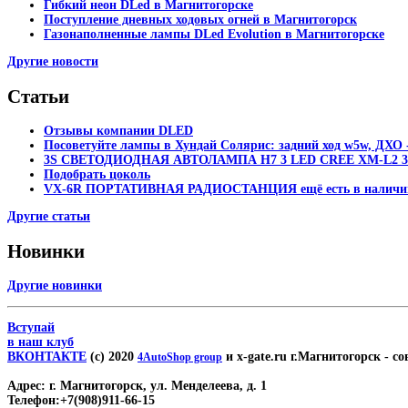
Гибкий неон DLed в Магнитогорске
Поступление дневных ходовых огней в Магнитогорск
Газонаполненные лампы DLed Evolution в Магнитогорске
Другие новости
Статьи
Отзывы компании DLED
Посоветуйте лампы в Хундай Солярис: задний ход w5w, ДХО -
3S СВЕТОДИОДНАЯ АВТОЛАМПА H7 3 LED CREE XM-L2 30
Подобрать цоколь
VX-6R ПОРТАТИВНАЯ РАДИОСТАНЦИЯ ещё есть в наличи
Другие статьи
Новинки
Другие новинки
Вступай
в наш клуб
ВКОНТАКТЕ
(c) 2020
и x-gate.ru г.Магнитогорск
- со
4AutoShop group
Адрес:
г. Магнитогорск, ул. Менделеева, д. 1
Телефон:
+7(908)911-66-15