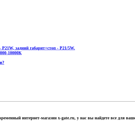
 P21W, задний габарит+стоп - P21/5W.
00-10000K
и?
временный интернет-магазин x-gate.ru, у нас вы найдете все для ваш