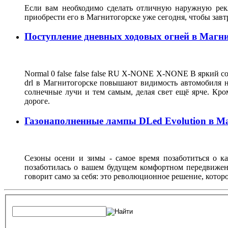
Если вам необходимо сделать отличную наружную рекл
приобрести его в Магнитогорске уже сегодня, чтобы зав
Поступление дневных ходовых огней в Магн
Normal 0 false false false RU X-NONE X-NONE В яркий со
drl в Магнитогорске повышают видимость автомобиля на
солнечные лучи и тем самым, делая свет ещё ярче. Кро
дороге.
Газонаполненные лампы DLed Evolution в М
Сезоны осени и зимы - самое время позаботиться о ка
позаботилась о вашем будущем комфортном передвижен
говорит само за себя: это революционное решение, кото