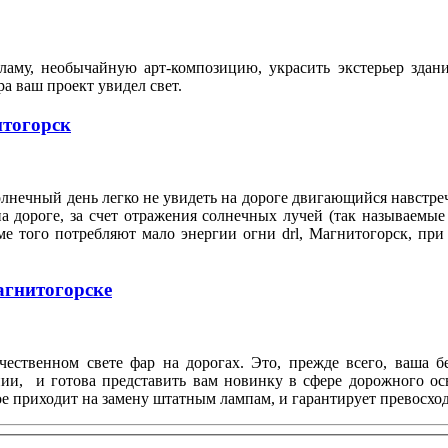
аму, необычайную арт-композицию, украсить экстерьер здан
тра ваш проект увидел свет.
итогорск
лнечный день легко не увидеть на дороге двигающийся навстреч
 дороге, за счет отражения солнечных лучей (так называемые 
ме того потребляют мало энергии огни drl, Магнитогорск, при
агнитогорске
чественном свете фар на дорогах. Это, прежде всего, ваша б
ии, и готова представить вам новинку в сфере дорожного о
рое приходит на замену штатным лампам, и гарантирует превосх