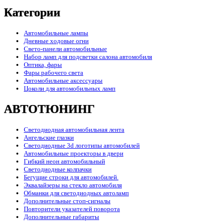
Категории
Автомобильные лампы
Дневные ходовые огни
Свето-панели автомобильные
Набор ламп для подсветки салона автомобиля
Оптика, фары
Фары рабочего света
Автомобильные аксессуары
Цоколи для автомобильных ламп
АВТОТЮНИНГ
Светодиодная автомобильная лента
Ангельские глазки
Светодиодные 3d логотипы автомобилей
Автомобильные проекторы в двери
Гибкий неон автомобильный
Светодиодные колпачки
Бегущие строки для автомобилей.
Эквалайзеры на стекло автомобиля
Обманки для светодиодных автоламп
Дополнительные стоп-сигналы
Повторители указателей поворота
Дополнительные габариты