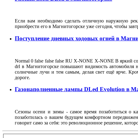
Если вам необходимо сделать отличную наружную рекл
приобрести его в Магнитогорске уже сегодня, чтобы зав
Поступление дневных ходовых огней в Магн
Normal 0 false false false RU X-NONE X-NONE В яркий со
drl в Магнитогорске повышают видимость автомобиля на
солнечные лучи и тем самым, делая свет ещё ярче. Кро
дороге.
Газонаполненные лампы DLed Evolution в М
Сезоны осени и зимы - самое время позаботиться о ка
позаботилась о вашем будущем комфортном передвижен
говорит само за себя: это революционное решение, кото