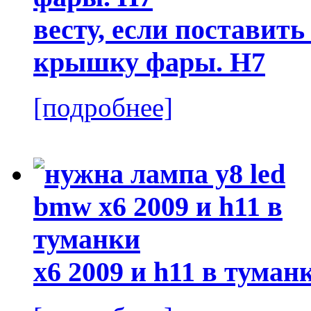
весту, если поставит
крышку фары. H7
[подробнее]
x6 2009 и h11 в туман